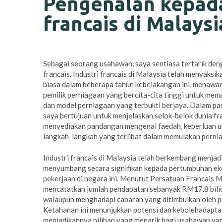
Pengenalan kepada
francais di Malaysi
Sebagai seorang usahawan, saya sentiasa tertarik de
francais. Industri francais di Malaysia telah menyaksi
biasa dalam beberapa tahun kebelakangan ini, menawa
pemilik perniagaan yang bercita-cita tinggi untuk me
dan model perniagaan yang terbukti berjaya. Dalam pa
saya bertujuan untuk menjelaskan selok-belok dunia fra
menyediakan pandangan mengenai faedah, keperluan 
langkah-langkah yang terlibat dalam memulakan pernia
Industri francais di Malaysia telah berkembang menjad
menyumbang secara signifikan kepada pertumbuhan ek
pekerjaan di negara ini. Menurut Persatuan Francais Ma
mencatatkan jumlah pendapatan sebanyak RM17.8 bili
walaupun menghadapi cabaran yang ditimbulkan oleh
Ketahanan ini menunjukkan potensi dan kebolehadaptas
menjadikannya pilihan yang menarik bagi usahawan ya