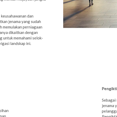
n keusahawanan dan
tkan jenama yang sudah
leh memulakan perniagaan
anya dikaitkan dengan
ng untuk memahami selok-
igasi landskap ini.
Pengikt
Sebagai 
jenama y
bihan
pelangga
anan
Pengikti