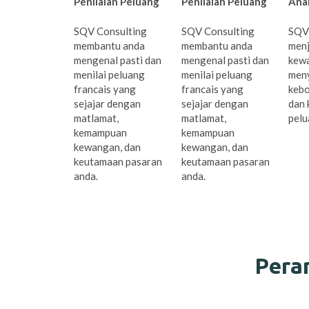
Penilaian Peluang
Penilaian Peluang
Ana
SQV Consulting
SQV Consulting
SQV
membantu anda
membantu anda
menj
mengenal pasti dan
mengenal pasti dan
kew
menilai peluang
menilai peluang
meny
francais yang
francais yang
kebo
sejajar dengan
sejajar dengan
dan 
matlamat,
matlamat,
pelu
kemampuan
kemampuan
kewangan, dan
kewangan, dan
keutamaan pasaran
keutamaan pasaran
anda.
anda.
Pera