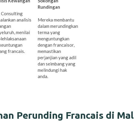
lisis Kewangan
Sokongan
Rundingan
 Consulting
alankan analisis
Mereka membantu
angan
dalam merundingkan
eluruh, menilai
terma yang
lehlaksanaan
menguntungkan
keuntungan
dengan francaisor,
ang francais.
memastikan
perjanjian yang adil
dan seimbang yang
melindungi hak
anda.
nan Perunding Francais di Mal