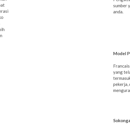
pat
sumber y
erasi
anda.
ko
n
bih
an
Model P
Francais
yang tela
termasuk 
pekerja,
menguran
Sokonga