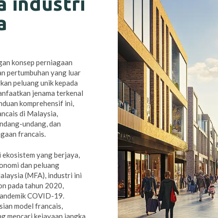
 industri
a
ngan konsep perniagaan
kan pertumbuhan yang luar
rkan peluang unik kepada
manfaatkan jenama terkenal
nduan komprehensif ini,
ncais di Malaysia,
undang-undang, dan
gaan francais.
i ekosistem yang berjaya,
onomi dan peluang
laysia (MFA), industri ini
on pada tahun 2020,
 pandemik COVID-19.
ian model francais,
ng mencari kejayaan jangka