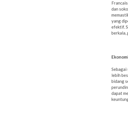
Francais
dan soko
memasti
yang dip
efektif.
berkala,
Ekonomi
Sebagai 
lebih be
bidang s
perundin
dapat me
keuntun